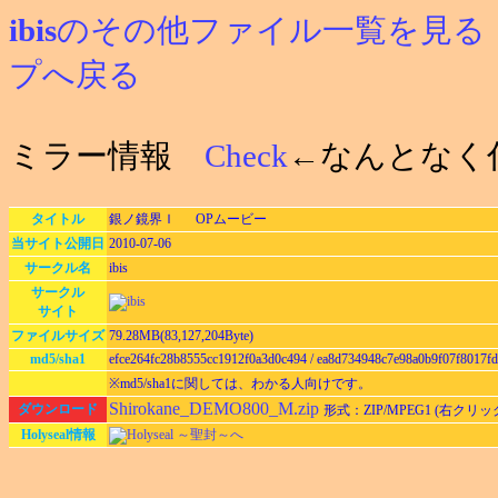
ibis
のその他ファイル一覧を見る
プへ戻る
ミラー情報
Check
←なんとなく
タイトル
銀ノ鏡界Ｉ OPムービー
当サイト公開日
2010-07-06
サークル名
ibis
サークル
サイト
ファイルサイズ
79.28MB(83,127,204Byte)
md5/sha1
efce264fc28b8555cc1912f0a3d0c494 / ea8d734948c7e98a0b9f07f8017f
※md5/sha1に関しては、わかる人向けです。
Shirokane_DEMO800_M.zip
ダウンロード
形式：ZIP/MPEG1 (右ク
Holyseal情報
Holyseal ～聖封～へ