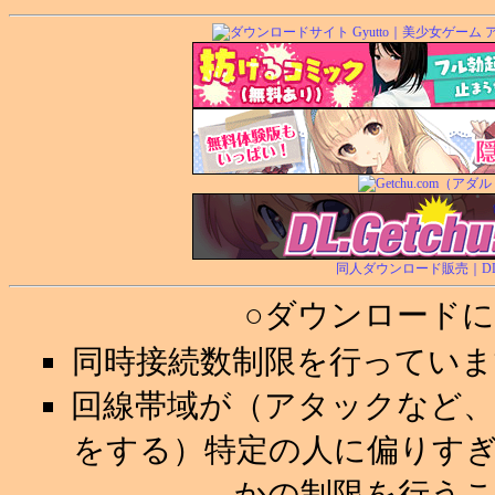
同人ダウンロード販売｜DL.Ge
○ダウンロード
同時接続数制限を行ってい
回線帯域が（アタックなど
をする）特定の人に偏りす
かの制限を行う