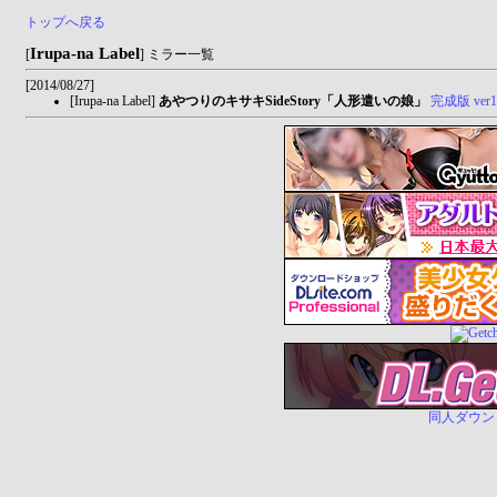
トップへ戻る
Irupa-na Label
[
] ミラー一覧
[2014/08/27]
[Irupa-na Label]
あやつりのキサキSideStory「人形遣いの娘」
完成版 ver1
同人ダウンロー