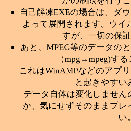
かの制限を行う
自己解凍EXEの場合は、ダ
よって展開されます。ウイ
すが、一切の保
あと、MPEG等のデータの
（mpg→mpeg)
これはWinAMPなどのア
と起きやすい
データ自体は変化しません
か、気にせずそのままプレ
い