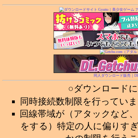
同人ダウンロード販売｜DL.Ge
○ダウンロード
同時接続数制限を行ってい
回線帯域が（アタックなど
をする）特定の人に偏りす