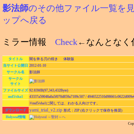
影法師
のその他ファイル一覧を
ップへ戻る
ミラー情報
Check
←なんとなく
タイトル
闇を奔る刃の煌き 体験版
当サイト公開日
2012-01-10
サークル名
影法師
サークル
サイト
ファイルサイズ
92.83MB(97,343,432Byte)
md5/sha1
43337a59048a0a5f070d859a7109c507 / 4946522510d98661c0622d009e
※md5/sha1に関しては、わかる人向けです。
yami_trial_v2.zip
ダウンロード
形式：ZIP (右クリックで保存を推奨)
Holyseal情報
Holyseal ～聖封～へ
Co