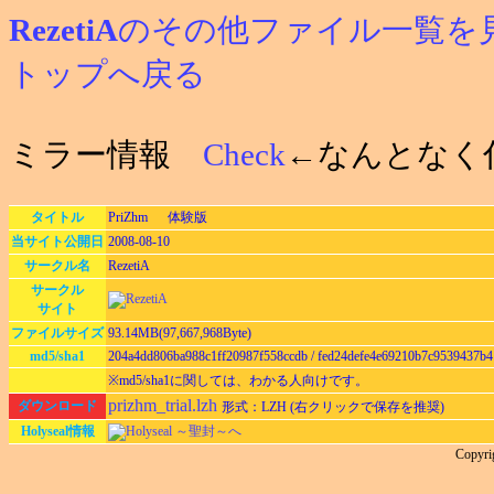
RezetiA
のその他ファイル一覧を
トップへ戻る
ミラー情報
Check
←なんとなく
タイトル
PriZhm 体験版
当サイト公開日
2008-08-10
サークル名
RezetiA
サークル
サイト
ファイルサイズ
93.14MB(97,667,968Byte)
md5/sha1
204a4dd806ba988c1ff20987f558ccdb / fed24defe4e69210b7c9539437b4
※md5/sha1に関しては、わかる人向けです。
prizhm_trial.lzh
ダウンロード
形式：LZH (右クリックで保存を推奨)
Holyseal情報
Holyseal ～聖封～へ
Copyri