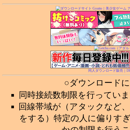
同人ダウンロード販売｜DL.Ge
○ダウンロード
同時接続数制限を行ってい
回線帯域が（アタックなど
をする）特定の人に偏りす
かの制限を行う