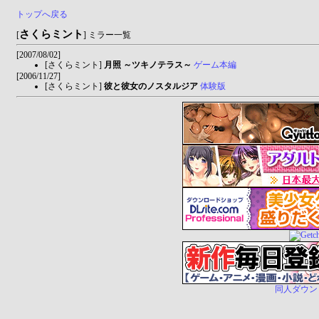
トップへ戻る
さくらミント
[
] ミラー一覧
[2007/08/02]
[さくらミント]
月照 ～ツキノテラス～
ゲーム本編
[2006/11/27]
[さくらミント]
彼と彼女のノスタルジア
体験版
同人ダウンロー