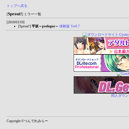
トップへ戻る
Sprout!
[
] ミラー一覧
[2010/03/19]
[Sprout!]
平坂～prologue～
体験版 Ver0.7
同人ダウンロー
Copyright ©つんでれみらー