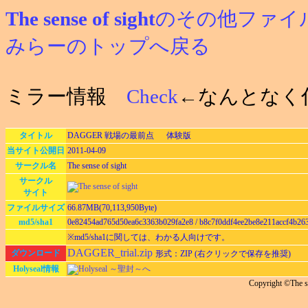
The sense of sight
のその他ファイ
みらーのトップへ戻る
ミラー情報
Check
←なんとなく
タイトル
DAGGER 戦場の最前点 体験版
当サイト公開日
2011-04-09
サークル名
The sense of sight
サークル
サイト
ファイルサイズ
66.87MB(70,113,950Byte)
md5/sha1
0e82454ad765d50ea6c3363b029fa2e8 / b8c7f0ddf4ee2be8e211accf4b263
※md5/sha1に関しては、わかる人向けです。
DAGGER_trial.zip
ダウンロード
形式：ZIP (右クリックで保存を推奨)
Holyseal情報
Holyseal ～聖封～へ
Copyright ©The se