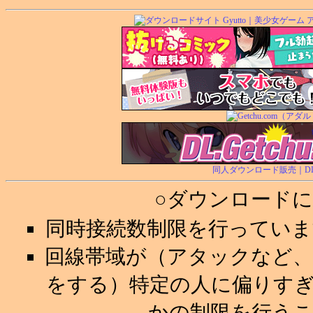
同人ダウンロード販売｜DL.Ge
○ダウンロード
同時接続数制限を行ってい
回線帯域が（アタックなど
をする）特定の人に偏りす
かの制限を行う