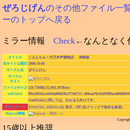
ぜろじげん
のその他ファイル一
ーのトップへ戻る
ミラー情報
Check
←なんとなく
タイトル
こえんちゅ！代乃木声優物語 体験版
当サイト公開日
2008-10-06
サークル名
ぜろじげん
サークル
サイト
ファイルサイズ
126.75MB(132,903,187Byte)
md5/sha1
99ee38542cceb9c8a88e836c2724d713 / 404caa76c43a9398facfd608d836
※md5/sha1に関しては、わかる人向けです。
koenchu_taiken.zip
ダウンロード
形式：ZIP (右クリックで保存を推奨)
Holyseal情報
Holyseal ～聖封～へ
Copyrigh
15歳以上推奨。