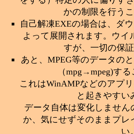
かの制限を行う
自己解凍EXEの場合は、ダ
よって展開されます。ウイ
すが、一切の保
あと、MPEG等のデータの
（mpg→mpeg)
これはWinAMPなどのア
と起きやすい
データ自体は変化しません
か、気にせずそのままプレ
い