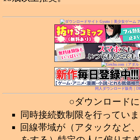
同人ダウンロード販売｜DL.Ge
○ダウンロード
同時接続数制限を行ってい
回線帯域が（アタックなど
をする）特定の人に偏りす