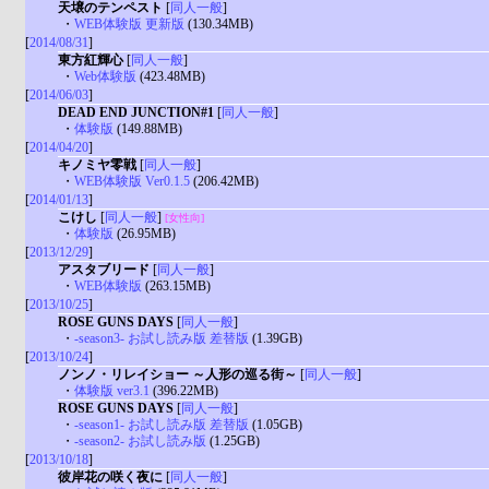
天壌のテンペスト
[
同人一般
]
・
WEB体験版 更新版
(130.34MB)
[
2014/08/31
]
東方紅輝心
[
同人一般
]
・
Web体験版
(423.48MB)
[
2014/06/03
]
DEAD END JUNCTION#1
[
同人一般
]
・
体験版
(149.88MB)
[
2014/04/20
]
キノミヤ零戦
[
同人一般
]
・
WEB体験版 Ver0.1.5
(206.42MB)
[
2014/01/13
]
こけし
[
同人一般
]
[女性向]
・
体験版
(26.95MB)
[
2013/12/29
]
アスタブリード
[
同人一般
]
・
WEB体験版
(263.15MB)
[
2013/10/25
]
ROSE GUNS DAYS
[
同人一般
]
・
-season3- お試し読み版 差替版
(1.39GB)
[
2013/10/24
]
ノンノ・リレイショー ～人形の巡る街～
[
同人一般
]
・
体験版 ver3.1
(396.22MB)
ROSE GUNS DAYS
[
同人一般
]
・
-season1- お試し読み版 差替版
(1.05GB)
・
-season2- お試し読み版
(1.25GB)
[
2013/10/18
]
彼岸花の咲く夜に
[
同人一般
]