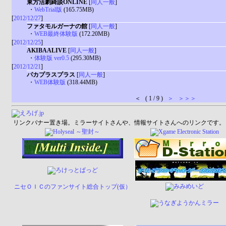
東方活劇綺談ONLINE
[
同人一般
]
・
WebTrial版
(165.75MB)
[
2012/12/27
]
ファタモルガーナの館
[
同人一般
]
・
WEB最終体験版
(172.20MB)
[
2012/12/25
]
AKIBAALIVE
[
同人一般
]
・
体験版 ver0.5
(295.30MB)
[
2012/12/21
]
パカプラスプラス
[
同人一般
]
・
WEB体験版
(318.44MB)
＜ ( 1 / 9 )
＞
＞＞＞
リンクバナー置き場。ミラーサイトさんや、情報サイトさんへのリンクです。
ニセＯＩＣのファンサイト総合トップ(仮）