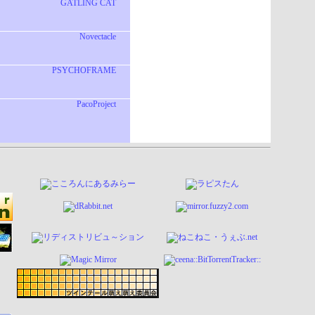
GATLING CAT
Novectacle
PSYCHOFRAME
PacoProject