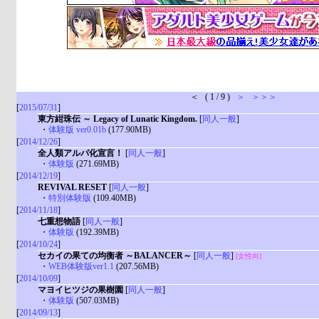
＜ ( 1 / 9 )
＞
＞＞＞
[
2015/07/31
]
東方紺珠伝 ～ Legacy of Lunatic Kingdom.
[
同人一般
]
・
体験版 ver0.01b
(177.90MB)
[
2014/12/26
]
全人類アルパ化宣言！
[
同人一般
]
・
体験版
(271.69MB)
[
2014/12/19
]
REVIVAL RESET
[
同人一般
]
・
特別体験版
(109.40MB)
[
2014/11/18
]
七重想物語
[
同人一般
]
・
体験版
(192.39MB)
[
2014/10/24
]
セカイの果ての均衡者 ～BALANCER～
[
同人一般
]
[女性向]
・
WEB体験版ver1.1
(207.56MB)
[
2014/10/09
]
マヨイヒツジの果樹園
[
同人一般
]
・
体験版
(507.03MB)
[
2014/09/13
]