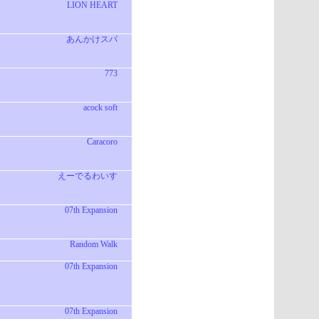
LION HEART
あんかけスパ
773
acock soft
Caracoro
えーでるわいす
07th Expansion
Random Walk
07th Expansion
07th Expansion