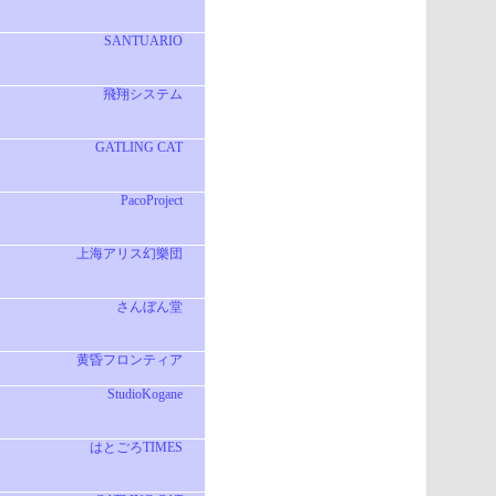
SANTUARIO
飛翔システム
GATLING CAT
PacoProject
上海アリス幻樂団
さんぼん堂
黄昏フロンティア
StudioKogane
はとごろTIMES