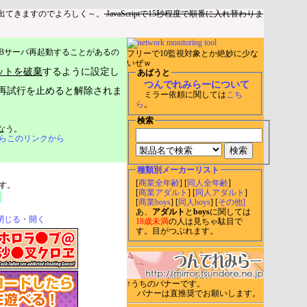
出てきますのでよろしく～。
JavaScriptで15秒程度で順番に入れ替わりま
Bサーバ再起動することがあるの
フリーで10監視対象とか絶妙に少な
いぜｗ
ットを破棄
するように設定し
あばうと
つんでれみらーについて
再試行を止めると解除されま
ミラー依頼に関しては
こち
ら
。
検索
なう。
らこのリンクから
種類別メーカーリスト
[
商業全年齢
] [
同人全年齢
]
す。
[
商業アダルト
] [
同人アダルト
]
[
商業boys
] [
同人boys
] [
その他]
あ、
アダルト
と
boys
に関しては
閉じる・開く
18歳未満
の人は見ちゃ駄目で
す。目がつぶれます。
↑うちのバナーです。
バナーは直推奨でお願いします。