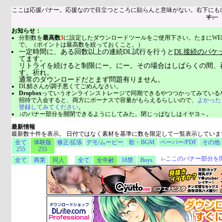
ここは応援バナー。応援なので目立つところに貼らんと意味がない。右下にも
す。
お知らせ：
分割数を
最高数
3
に設定したダウンロードツールをご使用下さい。たまにWE
で。（ポイントは最高数を絞っておくこと。）
一定時間に、ある回数以上の連続DL試行を行うと
DL接続のパケ
てます。
リトライを続けると制限にー。にー。その場合はしばらくの間、
す。祈れ。
通常のダウンロードだとまず問題有りません。
DL鯖さんが調子悪くてごめんなさい。
Dropbox
っていうオンラインストレージで同期できるやつつかってみている
招待で入会すると、両方にボーナスで容量がもらえるらしいので、
よかった
登録してみてください
。
↓のバナー部分を開閉できるようにしてみた。閉じっぱなしはイヤヨ～。
最新情報
最新数十件を表示。 日付ではなく素材を基準に数を限定して一覧表示していま
全て
体験版
修正/拡張
デモ/ムービー
歌・BGM
ペーパー/PDF
その他
255
255
↓
-
ここのバナー部分を
全て
商業
同人
全て
全年齢
18禁
Boys