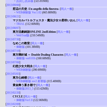
・
お試し読み版
(325.81MB)
[
2013/09/06
]
窓辺の天使 -Un angello della finestra-
[
同人一般
]
・
WEB体験版 Ver.1.02
(665.88MB)
[
2013/08/21
]
マジカルバトルフェスタ・魔法少女☆星咲いおん
[
同人一般
]
・
TRIAL
(112.60MB)
[
2013/08/07
]
東方活劇綺談ONLINE 2ndEdition
[
同人一般
]
・
WebTrial版
(210.54MB)
[
2013/07/30
]
なめこの教室
[
同人一般
]
・
体験版
(101.38MB)
[
2013/07/19
]
東方輝針城 ～ Double Dealing Character.
[
同人一般
]
・
体験版 ver0.01b
(160.68MB)
[
2013/07/06
]
幻想少女大戦永
[
同人一般
]
・
WEB体験版
(290.69MB)
[
2013/05/03
]
東方心綺楼
[
同人一般
]
・
WEB体験版 rev2 差替版
(115.40MB)
黄金舞う蒼き都で
[
同人一般
]
・
体験版2013_5
(113.42MB)
[
2013/02/20
]
CYCLE
[
同人一般
]
・
体験版Ver1.0
(122.86MB)
[
2013/02/09
]