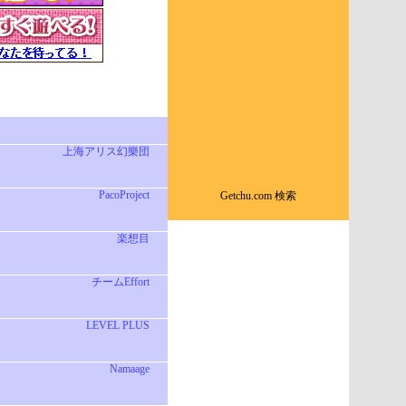
上海アリス幻樂団
PacoProject
Getchu.com 検索
楽想目
チームEffort
LEVEL PLUS
Namaage