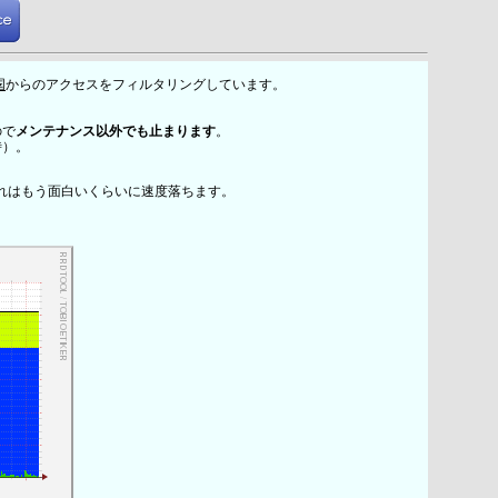
国
からのアクセスをフィルタリングしています。
ので
メンテナンス以外でも止まります
。
時）。
れはもう面白いくらいに速度落ちます。