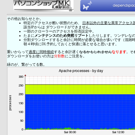
その他お知らせとか。
特定のアクセスが酷い状態のため、
日本以外の主要な異常アクセス
該当IPからは ダウンロードができません。
一部のクローラーのアクセスを拒否設定中。
たまに
メンテナンスのため突然リブート
したりします。ツンデレな
分割ダウンロードすると余計に時間が必要な場合が多いです（混雑
朝４時頃にDL予約しておくと快適に落とせると思います。
重いからって
過度に同時接続
すると余計遅く
なるかもしれません
なります
。そ
ダウンローダをお使いの方は
分割数
にご注意を。
緑のが、繋がってる数。