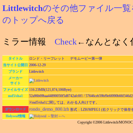
Littlewitch
のその他ファイル一覧
のトップへ戻る
ミラー情報
Check
←なんとなく
タイトル
ロンド・リーフレット デモムービー第一弾
当サイト公開日
2006-12-29
ブランド
Littlewitch
メーカー
サイト
ファイルサイズ
116.23MB(121,874,106Byte)
md5/sha1
52a96b69baa44890050f5d8742afc0f1 / 57646ceb59bf9e6f090b66f346d
※md5/sha1に関しては、わかる人向けです。
rondo_demo_800.lzh
ダウンロード
形式：LZH/MPEG1 (右クリックで保存
Holyseal情報
Holyseal ～聖封～へ
Copyright ©2006 Littlewitch/MON