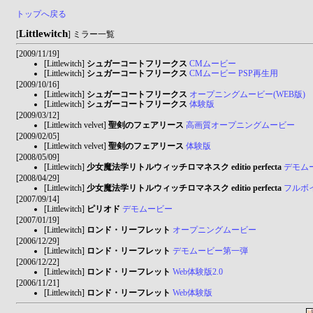
トップへ戻る
Littlewitch
[
] ミラー一覧
[2009/11/19]
[Littlewitch]
シュガーコートフリークス
CMムービー
[Littlewitch]
シュガーコートフリークス
CMムービー PSP再生用
[2009/10/16]
[Littlewitch]
シュガーコートフリークス
オープニングムービー(WEB版)
[Littlewitch]
シュガーコートフリークス
体験版
[2009/03/12]
[Littlewitch velvet]
聖剣のフェアリース
高画質オープニングムービー
[2009/02/05]
[Littlewitch velvet]
聖剣のフェアリース
体験版
[2008/05/09]
[Littlewitch]
少女魔法学リトルウィッチロマネスク editio perfecta
デモム
[2008/04/29]
[Littlewitch]
少女魔法学リトルウィッチロマネスク editio perfecta
フルボ
[2007/09/14]
[Littlewitch]
ピリオド
デモムービー
[2007/01/19]
[Littlewitch]
ロンド・リーフレット
オープニングムービー
[2006/12/29]
[Littlewitch]
ロンド・リーフレット
デモムービー第一弾
[2006/12/22]
[Littlewitch]
ロンド・リーフレット
Web体験版2.0
[2006/11/21]
[Littlewitch]
ロンド・リーフレット
Web体験版