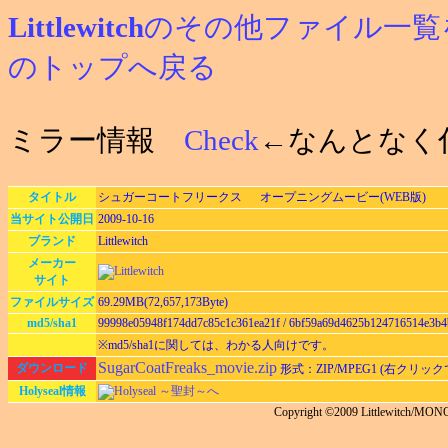
Littlewitch
のその他ファイル一覧
のトップへ戻る
ミラー情報
Check
←なんとなく
タイトル
シュガーコートフリークス オープニングムービー(WEB版)
当サイト公開日
2009-10-16
ブランド
Littlewitch
メーカー
サイト
ファイルサイズ
69.29MB(72,657,173Byte)
md5/sha1
99998e05948f174dd7c85c1c361ea21f / 6bf59a69d4625b124716514e3b
※md5/sha1に関しては、わかる人向けです。
SugarCoatFreaks_movie.zip
ダウンロード
形式：ZIP/MPEG1 (右クリッ
Holyseal情報
Holyseal ～聖封～へ
Copyright ©2009 Littlewitch/M