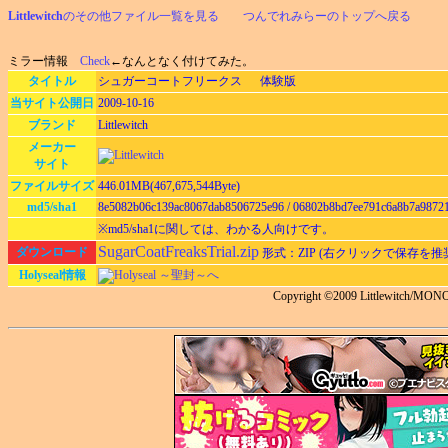
Littlewitch
のその他ファイル一覧を見る
つんでれみらーのトップへ戻る
ミラー情報
Check
←なんとなく付けてみた。
タイトル
シュガーコートフリークス 体験版
当サイト公開日
2009-10-16
ブランド
Littlewitch
メーカー
サイト
ファイルサイズ
446.01MB(467,675,544Byte)
md5/sha1
8e5082b06c139ac8067dab8506725e96 / 06802b8bd7ee791c6a8b7a9872
※md5/sha1に関しては、わかる人向けです。
SugarCoatFreaksTrial.zip
ダウンロード
形式：ZIP (右クリックで保存を推
Holyseal情報
Holyseal ～聖封～へ
Copyright ©2009 Littlewitch/M