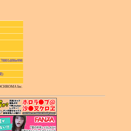
178801df86e998
奨)
ONOCHROMA Inc.